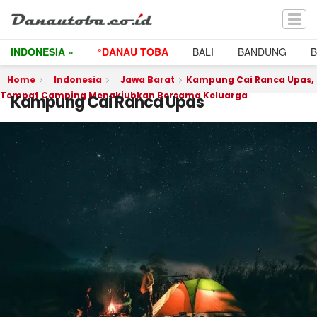
INDONESIA »
°DANAU TOBA
BALI
BANDUNG
Home
Indonesia
Jawa Barat
Kampung Cai Ranca Upas,
Tempat Camping Menakjubkan Bersama Keluarga
Kampung Cai Ranca Upas