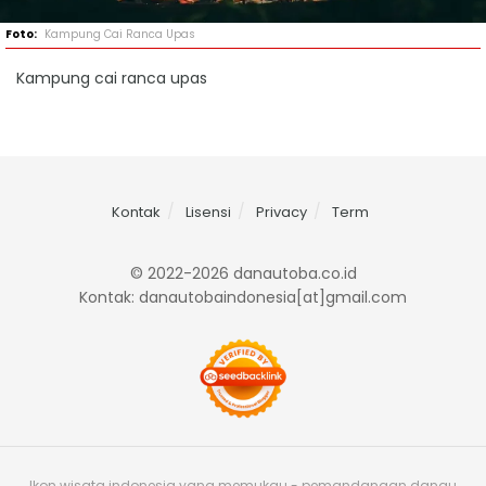
Kampung Cai Ranca Upas
Kampung cai ranca upas
Kontak
Lisensi
Privacy
Term
© 2022-2026 danautoba.co.id
Kontak: danautobaindonesia[at]gmail.com
Ikon wisata indonesia yang memukau - pemandangan danau