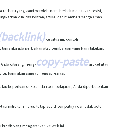
ata terbaru yang kami peroleh. Kami berhak melakukan revisi,
eningkatkan kualitas konten/artikel dan memberi pengalaman
(backlink)
ke situs ini, contoh
erutama jika ada perbaikan atau pembaruan yang kami lakukan.
copy-paste
i. Anda dilarang meng-
artikel atau
gitu, kami akan sangat mengapresiasi.
k, atau keperluan sekolah dan pembelajaran, Anda diperbolehkan
tasi milik kami harus tetap ada di tempatnya dan tidak boleh
u kredit yang mengarahkan ke web ini.