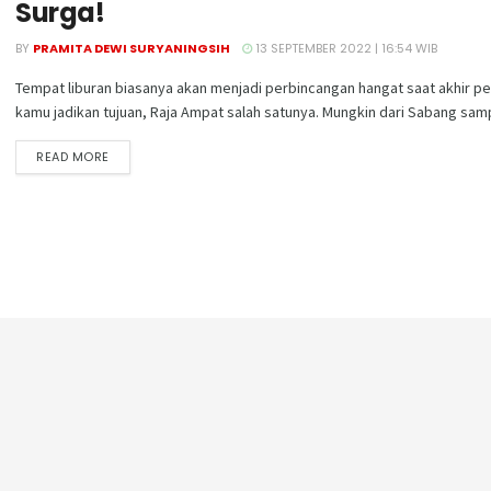
Surga!
BY
PRAMITA DEWI SURYANINGSIH
13 SEPTEMBER 2022 | 16:54 WIB
Tempat liburan biasanya akan menjadi perbincangan hangat saat akhir pe
kamu jadikan tujuan, Raja Ampat salah satunya. Mungkin dari Sabang samp
DETAILS
READ MORE