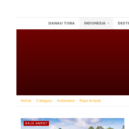
DANAU TOBA
INDONESIA
DEST
Home
Category
Indonesia
Raja Ampat
RAJA AMPAT