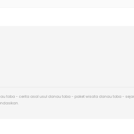
toba - cerita asal usul danau toba - paket wisata danau toba - sej
endasikan.