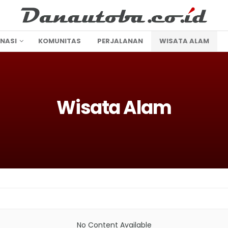
INASI
KOMUNITAS
PERJALANAN
WISATA ALAM
Wisata Alam
No Content Available