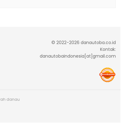
© 2022-2026 danautoba.co.id
Kontak:
danautobaindonesia[at]gmail.com
arah danau