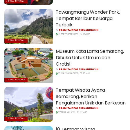
JAWA TENGAH
Tawangmangu Wonder Park,
Tempat Berlibur Keluarga
Terbaik
BY
PRAMITA DEWI SURYANINGSIH
13 SEPTEMBER 2022 | 02:45 WIB
JAWA TENGAH
Museum Kota Lama Semarang,
Dibuka Untuk Umum dan
Gratis!
BY
PRAMITA DEWI SURYANINGSIH
13 SEPTEMBER 2022 | 02:25 WIB
JAWA TENGAH
Tempat Wisata Ayana
Semarang, Berikan
Pengalaman Unik dan Berkesan
BY
PRAMITA DEWI SURYANINGSIH
27 FEBRUARI 2021 | 18:47 WIB
JAWA TENGAH
10 Tempat Wisata