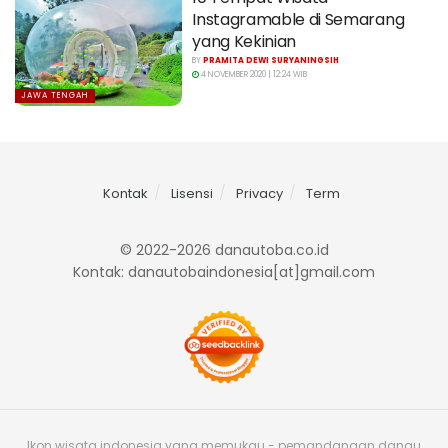
Instagramable di Semarang
yang Kekinian
BY
PRAMITA DEWI SURYANINGSIH
4 NOVEMBER 2020 | 12:24 WIB
JAWA TENGAH
Kontak
Lisensi
Privacy
Term
© 2022-2026 danautoba.co.id
Kontak: danautobaindonesia[at]gmail.com
Ikon wisata indonesia yang memukau - pemandangan danau