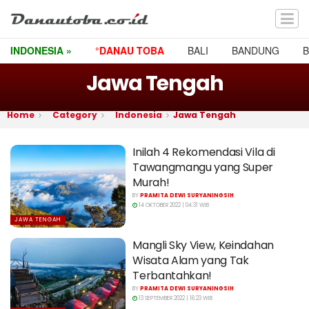
INDONESIA »
°DANAU TOBA
BALI
BANDUNG
Jawa Tengah
Home
Category
Indonesia
Jawa Tengah
Inilah 4 Rekomendasi Vila di
Tawangmangu yang Super
Murah!
BY
PRAMITA DEWI SURYANINGSIH
14 OKTOBER 2022 | 04:31 WIB
JAWA TENGAH
Mangli Sky View, Keindahan
Wisata Alam yang Tak
Terbantahkan!
BY
PRAMITA DEWI SURYANINGSIH
13 SEPTEMBER 2022 | 16:23 WIB