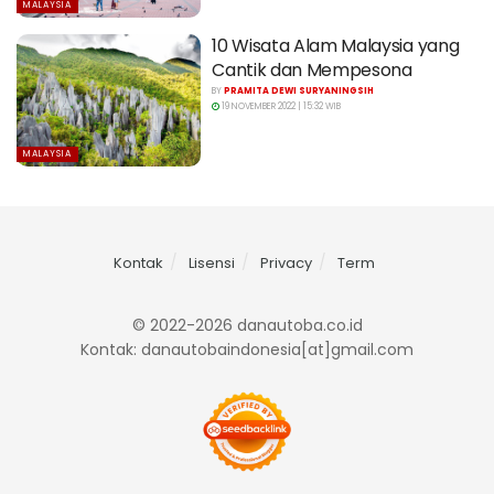
MALAYSIA
10 Wisata Alam Malaysia yang
Cantik dan Mempesona
BY
PRAMITA DEWI SURYANINGSIH
19 NOVEMBER 2022 | 15:32 WIB
MALAYSIA
Kontak
Lisensi
Privacy
Term
© 2022-2026 danautoba.co.id
Kontak: danautobaindonesia[at]gmail.com