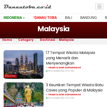
INDONESIA »
°DANAU TOBA
BALI
BANDUNG
Malaysia
Home
Category
Destinasi
Malaysia
17 Tempat Wisata Malaysia
yang Menarik dan
Menyenangkan
BY
PRAMITA DEWI SURYANINGSIH
26 NOVEMBER 2022 | 01:57 WIB
MALAYSIA
3 Keunikan Tempat Wisata Batu
Caves yang Populer di Malaysia
BY
PRAMITA DEWI SURYANINGSIH
19 NOVEMBER 2022 | 15:47 WIB