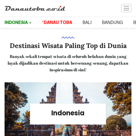
INDONESIA »
°DANAU TOBA
BALI
BANDUNG
Destinasi Wisata Paling Top di Dunia
Banyak sekali tempat wisata di seluruh belahan dunia yang
layak dijadikan destinasi untuk bersenang-senang, dapatkan
inspirasimu di sini!
Indonesia