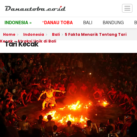
INDONESIA »
°DANAU TOBA
BALI
BANDUNG
Home
Indonesia
Bali
5 Fakta Menarik Tentang Tari
Kecak – Atraksi Unik di Bali
Tari Kecak