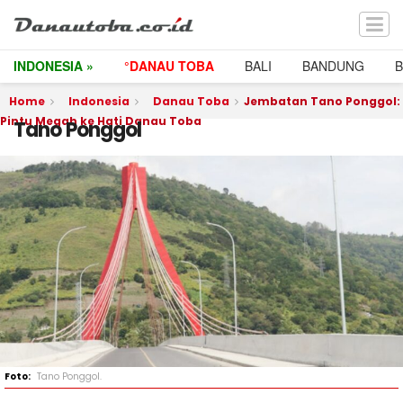
INDONESIA »
°DANAU TOBA
BALI
BANDUNG
Home
Indonesia
Danau Toba
Jembatan Tano Ponggol:
Pintu Megah ke Hati Danau Toba
Tano Ponggol
Tano Ponggol.