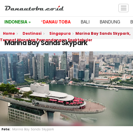
INDONESIA »
°DANAU TOBA
BALI
BANDUNG
Home
Destinasi
Singapura
Marina Bay Sands Skypark,
Tempat Menatap Pemandangan Spektakuler
Marina Bay Sands Skypark
Marina Bay Sands Skypark