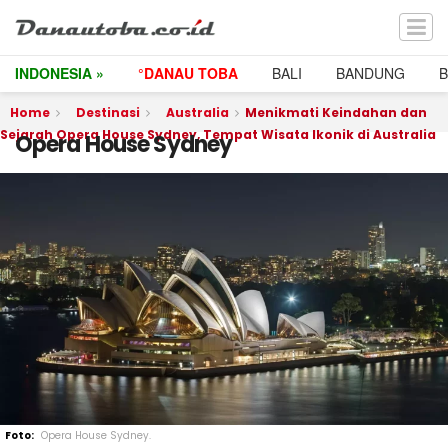
INDONESIA »
°DANAU TOBA
BALI
BANDUNG
Home
Destinasi
Australia
Menikmati Keindahan dan
Sejarah Opera House Sydney, Tempat Wisata Ikonik di Australia
Opera House Sydney
Opera House Sydney.