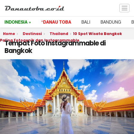
INDONESIA »
°DANAU TOBA
BALI
BANDUNG
Home
Destinasi
Thailand
10 Spot Wisata Bangkok
Paling Fotogenik dan Instagrammable
Tempat Foto Instagrammable di
Bangkok