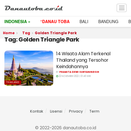
INDONESIA »
°DANAU TOBA
BALI
BANDUNG
Home
Tag
Golden Triangle Park
Tag:
Golden Triangle Park
14 Wisata Alam Terkenal
Thailand yang Tersohor
Keindahannya
BY
PRAMITA DEWI SURYANINGSIH
22 NOVEMBER 2022 | 01:48 WIB
THAILAND
Kontak
Lisensi
Privacy
Term
© 2022-2026 danautoba.co.id