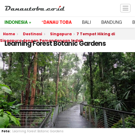
INDONESIA »
°DANAU TOBA
BALI
BANDUNG
Home
Destinasi
Singapura
7 Tempat Hiking di
Singapura dengan Pemandangan Indah
Learning Forest Botanic Gardens
Learning Forest Botanic Gardens