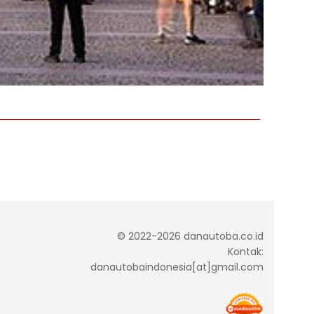
© 2022-2026 danautoba.co.id
Kontak:
danautobaindonesia[at]gmail.com