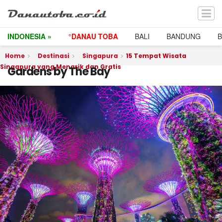
INDONESIA »
°DANAU TOBA
BALI
BANDUNG
Home
Destinasi
Singapura
15 Tempat Wisata
Singapura yang Menarik dan Gratis
Gardens by The Bay