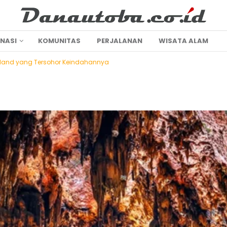
INASI
KOMUNITAS
PERJALANAN
WISATA ALAM
ailand yang Tersohor Keindahannya