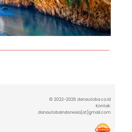
© 2022-2026 danautoba.co.id
Kontak:
danautobaindonesia[at]gmail.com