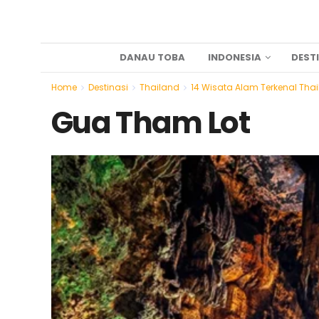
DANAU TOBA
INDONESIA
DEST
Home
Destinasi
Thailand
14 Wisata Alam Terkenal Th
Gua Tham Lot