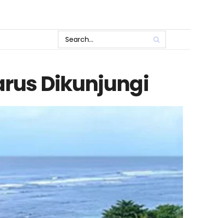
arus Dikunjungi