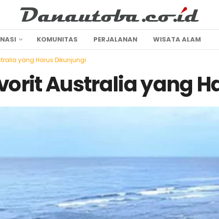
INASI
KOMUNITAS
PERJALANAN
WISATA ALAM
tralia yang Harus Dikunjungi
orit Australia yang H