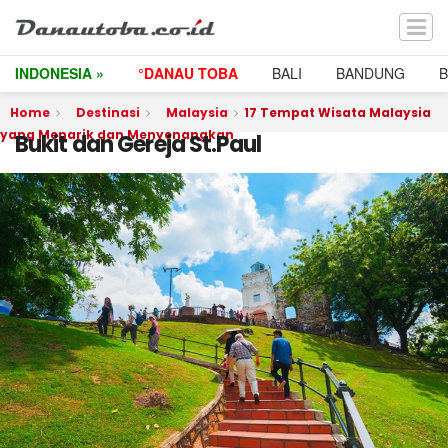
INDONESIA »
°DANAU TOBA
BALI
BANDUNG
Home
Destinasi
Malaysia
17 Tempat Wisata Malaysia
yang Menarik dan Menyenangkan
Bukit dan Gereja St.Paul