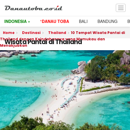
INDONESIA »
°DANAU TOBA
BALI
BANDUNG
Home
Destinasi
Thailand
10 Tempat Wisata Pantai di
Thailand dengan Keindahannya yang Memukau dan
Wisata Pantai di Thailand
Menakjubkan