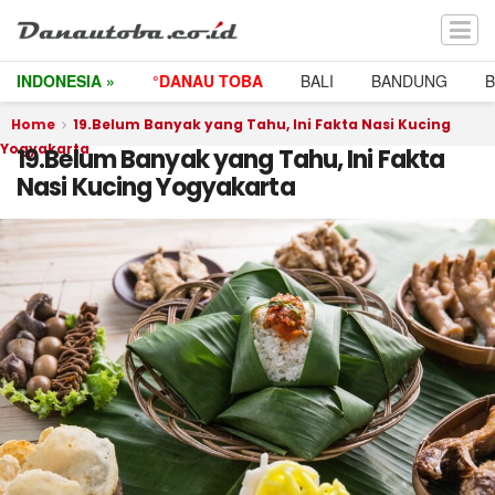
INDONESIA »
°DANAU TOBA
BALI
BANDUNG
Home
19.Belum Banyak yang Tahu, Ini Fakta Nasi Kucing
Yogyakarta
19.Belum Banyak yang Tahu, Ini Fakta
Nasi Kucing Yogyakarta