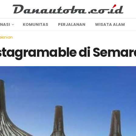
INASI
KOMUNITAS
PERJALANAN
WISATA ALAM
ekinian
stagramable di Semar