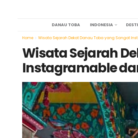
DANAU TOBA
INDONESIA
DEST
Home
Wisata Sejarah Dekat Danau Toba yang Sangat Ins
Wisata Sejarah D
Instagramable da