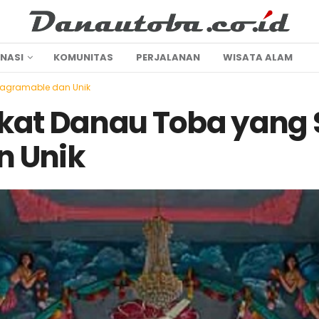
INASI
KOMUNITAS
PERJALANAN
WISATA ALAM
tagramable dan Unik
ekat Danau Toba yang
n Unik