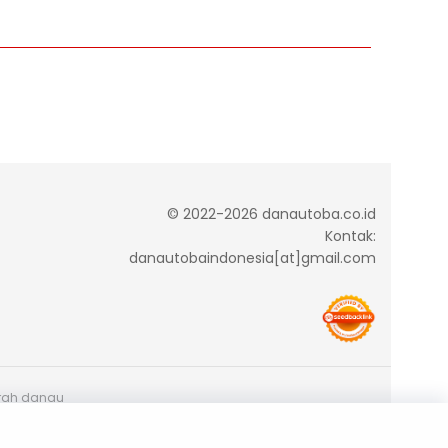
© 2022-2026 danautoba.co.id
Kontak:
danautobaindonesia[at]gmail.com
arah danau