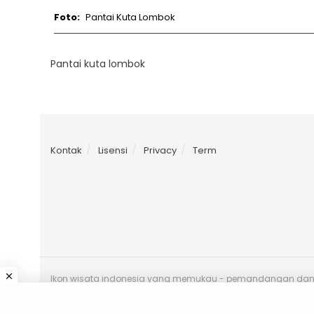
Pantai Kuta Lombok
Pantai kuta lombok
Kontak
Lisensi
Privacy
Term
Ikon wisata indonesia yang memukau - pemandangan danau 
toba - peta danau toba - wisata danau toba yang direkom