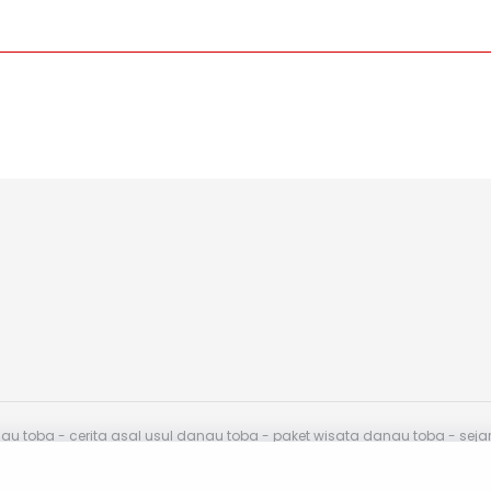
toba - cerita asal usul danau toba - paket wisata danau toba - sej
endasikan.