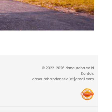
© 2022-2026 danautoba.co.id
Kontak:
danautobaindonesia[at]gmail.com