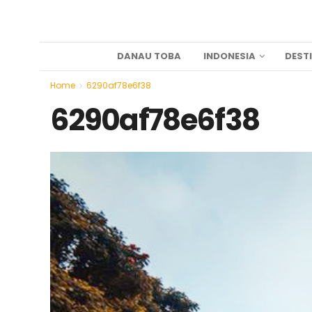
DANAU TOBA
INDONESIA
DEST
Home
6290af78e6f38
6290af78e6f38