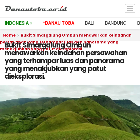
INDONESIA »
°DANAU TOBA
BALI
BANDUNG
Home
Bukit Simargalung Ombun menawarkan keindahan
persawahan yang terhampar luas dan panorama yang
Bukit Simargalung Ombun
menakjubkan yang patut dieksplorasi.
menawarkan keindahan persawahan
yang terhampar luas dan panorama
yang menakjubkan yang patut
dieksplorasi.