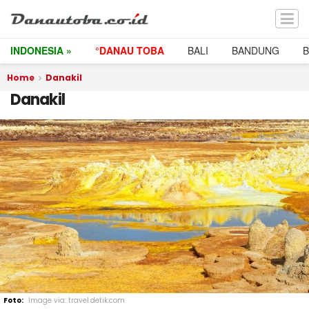
INDONESIA »
°DANAU TOBA
BALI
BANDUNG
Home
Danakil
Danakil
Image via: travel.detik.com