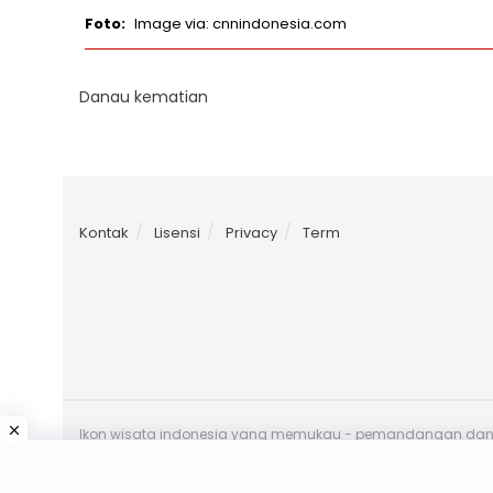
Image via: cnnindonesia.com
Danau kematian
Kontak
Lisensi
Privacy
Term
Ikon wisata indonesia yang memukau - pemandangan danau 
toba - peta danau toba - wisata danau toba yang direkom