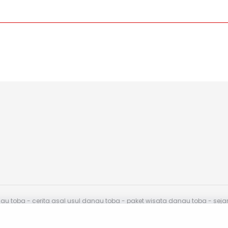
toba - cerita asal usul danau toba - paket wisata danau toba - sej
endasikan.