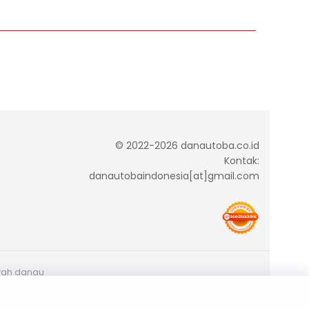
© 2022-2026 danautoba.co.id
Kontak:
danautobaindonesia[at]gmail.com
arah danau