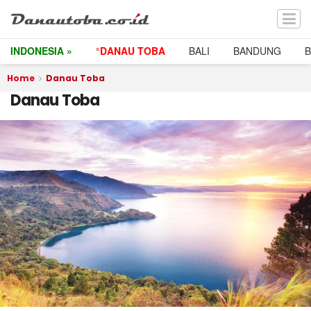
INDONESIA »
°DANAU TOBA
BALI
BANDUNG
Home
Danau Toba
Danau Toba