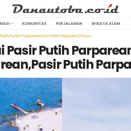
INASI
KOMUNITAS
PERJALANAN
WISATA ALAM
Putih,Pantai Parparean,Pasir Putih Parparean,Porsea,
 Pasir Putih Parparean
rean,Pasir Putih Parp