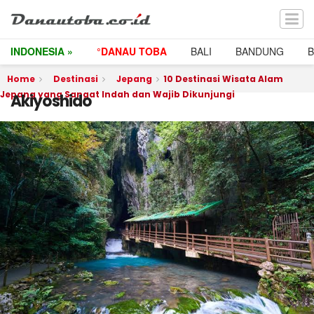
INDONESIA »
°DANAU TOBA
BALI
BANDUNG
Home
Destinasi
Jepang
10 Destinasi Wisata Alam
Jepang yang Sangat Indah dan Wajib Dikunjungi
Akiyoshido