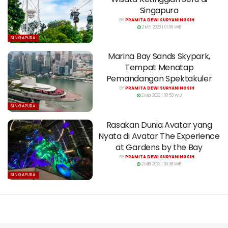
Singapura
BY
PRAMITA DEWI SURYANINGSIH
2 MEI 2023 | 01:09 WIB
SINGAPURA
Marina Bay Sands Skypark,
Tempat Menatap
Pemandangan Spektakuler
BY
PRAMITA DEWI SURYANINGSIH
2 MEI 2023 | 00:53 WIB
SINGAPURA
Rasakan Dunia Avatar yang
Nyata di Avatar The Experience
at Gardens by the Bay
BY
PRAMITA DEWI SURYANINGSIH
2 MEI 2023 | 00:38 WIB
SINGAPURA