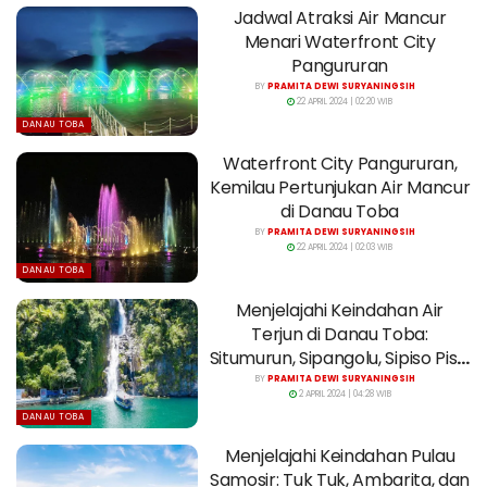
Jadwal Atraksi Air Mancur
Menari Waterfront City
Pangururan
BY
PRAMITA DEWI SURYANINGSIH
22 APRIL 2024 | 02:20 WIB
DANAU TOBA
Waterfront City Pangururan,
Kemilau Pertunjukan Air Mancur
di Danau Toba
BY
PRAMITA DEWI SURYANINGSIH
22 APRIL 2024 | 02:03 WIB
DANAU TOBA
Menjelajahi Keindahan Air
Terjun di Danau Toba:
Situmurun, Sipangolu, Sipiso Piso,
dan Janji
BY
PRAMITA DEWI SURYANINGSIH
2 APRIL 2024 | 04:28 WIB
DANAU TOBA
Menjelajahi Keindahan Pulau
Samosir: Tuk Tuk, Ambarita, dan