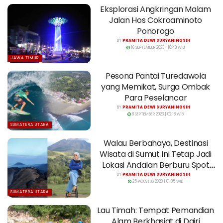
Eksplorasi Angkringan Malam
Jalan Hos Cokroaminoto
Ponorogo
BY
PRAMITA DEWI SURYANINGSIH
16 SEPTEMBER 2023 | 18:43 WIB
JAWA TIMUR
Pesona Pantai Turedawola
yang Memikat, Surga Ombak
Para Peselancar
BY
PRAMITA DEWI SURYANINGSIH
8 SEPTEMBER 2023 | 02:18 WIB
SUMATERA UTARA
Walau Berbahaya, Destinasi
Wisata di Sumut Ini Tetap Jadi
Lokasi Andalan Berburu Spot
Foto
BY
PRAMITA DEWI SURYANINGSIH
25 AGUSTUS 2023 | 01:35 WIB
SUMATERA UTARA
Lau Timah: Tempat Pemandian
Alam Berkhasiat di Dairi