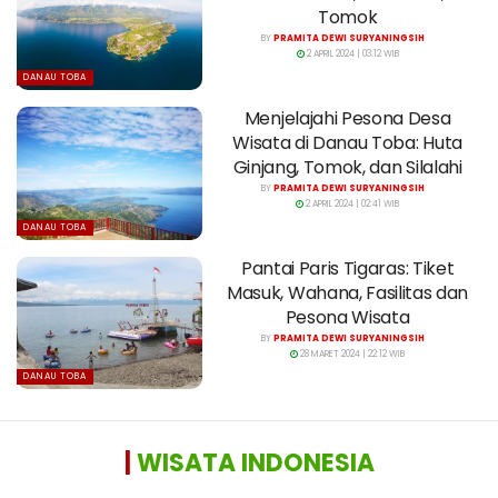
Tomok
BY
PRAMITA DEWI SURYANINGSIH
2 APRIL 2024 | 03:12 WIB
DANAU TOBA
Menjelajahi Pesona Desa
Wisata di Danau Toba: Huta
Ginjang, Tomok, dan Silalahi
BY
PRAMITA DEWI SURYANINGSIH
2 APRIL 2024 | 02:41 WIB
DANAU TOBA
Pantai Paris Tigaras: Tiket
Masuk, Wahana, Fasilitas dan
Pesona Wisata
BY
PRAMITA DEWI SURYANINGSIH
28 MARET 2024 | 22:12 WIB
DANAU TOBA
|
WISATA INDONESIA