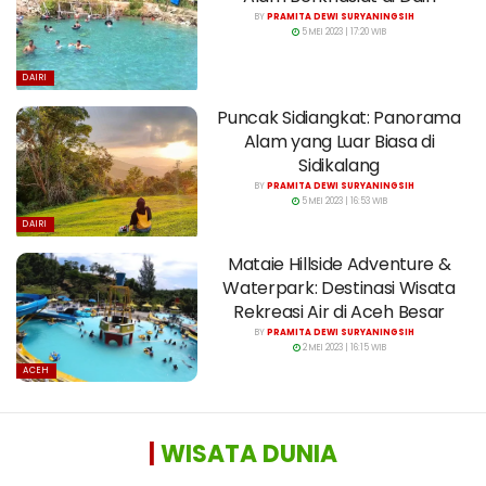
BY
PRAMITA DEWI SURYANINGSIH
5 MEI 2023 | 17:20 WIB
DAIRI
Puncak Sidiangkat: Panorama
Alam yang Luar Biasa di
Sidikalang
BY
PRAMITA DEWI SURYANINGSIH
5 MEI 2023 | 16:53 WIB
DAIRI
Mataie Hillside Adventure &
Waterpark: Destinasi Wisata
Rekreasi Air di Aceh Besar
BY
PRAMITA DEWI SURYANINGSIH
2 MEI 2023 | 16:15 WIB
ACEH
|
WISATA DUNIA