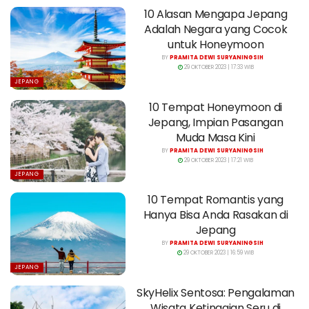
10 Alasan Mengapa Jepang
Adalah Negara yang Cocok
untuk Honeymoon
BY
PRAMITA DEWI SURYANINGSIH
29 OKTOBER 2023 | 17:33 WIB
JEPANG
10 Tempat Honeymoon di
Jepang, Impian Pasangan
Muda Masa Kini
BY
PRAMITA DEWI SURYANINGSIH
29 OKTOBER 2023 | 17:21 WIB
JEPANG
10 Tempat Romantis yang
Hanya Bisa Anda Rasakan di
Jepang
BY
PRAMITA DEWI SURYANINGSIH
29 OKTOBER 2023 | 16:59 WIB
JEPANG
SkyHelix Sentosa: Pengalaman
Wisata Ketinggian Seru di