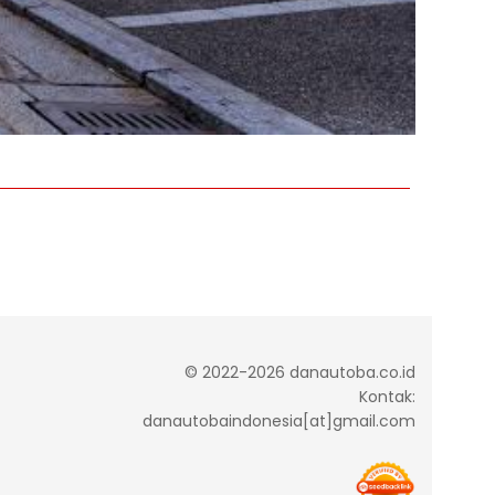
© 2022-2026 danautoba.co.id
Kontak:
danautobaindonesia[at]gmail.com