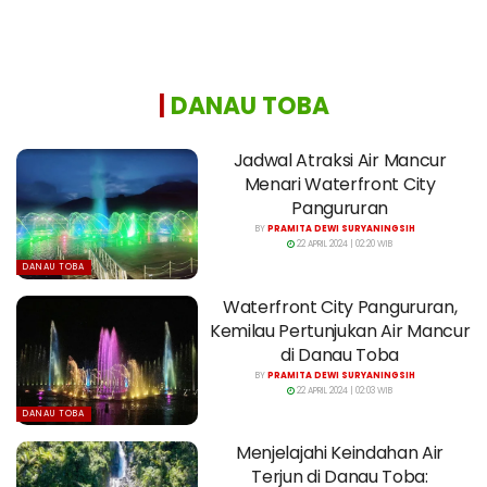
|
DANAU TOBA
Jadwal Atraksi Air Mancur
Menari Waterfront City
Pangururan
BY
PRAMITA DEWI SURYANINGSIH
22 APRIL 2024 | 02:20 WIB
DANAU TOBA
Waterfront City Pangururan,
Kemilau Pertunjukan Air Mancur
di Danau Toba
BY
PRAMITA DEWI SURYANINGSIH
22 APRIL 2024 | 02:03 WIB
DANAU TOBA
Menjelajahi Keindahan Air
Terjun di Danau Toba: