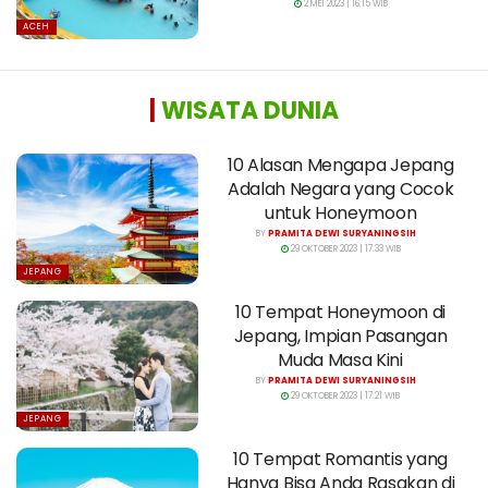
2 MEI 2023 | 16:15 WIB
ACEH
|
WISATA DUNIA
10 Alasan Mengapa Jepang
Adalah Negara yang Cocok
untuk Honeymoon
BY
PRAMITA DEWI SURYANINGSIH
29 OKTOBER 2023 | 17:33 WIB
JEPANG
10 Tempat Honeymoon di
Jepang, Impian Pasangan
Muda Masa Kini
BY
PRAMITA DEWI SURYANINGSIH
29 OKTOBER 2023 | 17:21 WIB
JEPANG
10 Tempat Romantis yang
Hanya Bisa Anda Rasakan di