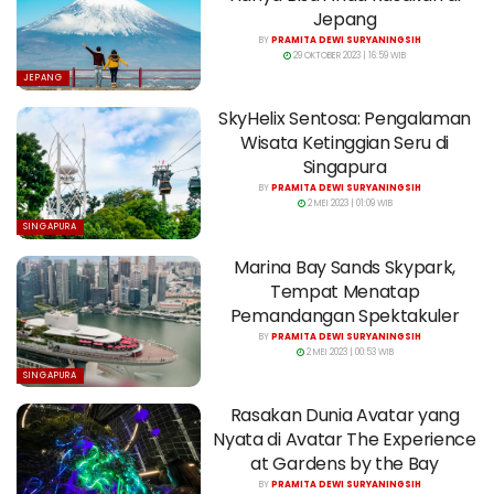
Jepang
BY
PRAMITA DEWI SURYANINGSIH
29 OKTOBER 2023 | 16:59 WIB
JEPANG
SkyHelix Sentosa: Pengalaman
Wisata Ketinggian Seru di
Singapura
BY
PRAMITA DEWI SURYANINGSIH
2 MEI 2023 | 01:09 WIB
SINGAPURA
Marina Bay Sands Skypark,
Tempat Menatap
Pemandangan Spektakuler
BY
PRAMITA DEWI SURYANINGSIH
2 MEI 2023 | 00:53 WIB
SINGAPURA
Rasakan Dunia Avatar yang
Nyata di Avatar The Experience
at Gardens by the Bay
BY
PRAMITA DEWI SURYANINGSIH