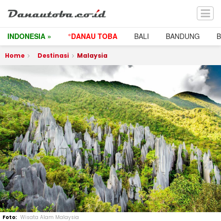
INDONESIA »
°DANAU TOBA
BALI
BANDUNG
Home
Destinasi
Malaysia
Wisata Alam Malaysia