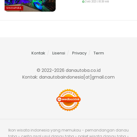
2 MEI 2023 | 00:38 WIB
SINGAPURA
Kontak
Lisensi
Privacy
Term
© 2022-2026 danautoba.co.id
Kontak: danautobaindonesia[at]gmail.com
Ikon wisata indonesia yang memukau - pemandangan danau
toba - cerita asal usul danau toba - paket wisata danau toba -