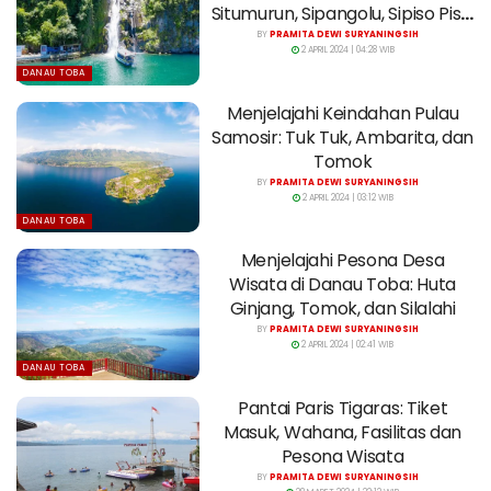
Situmurun, Sipangolu, Sipiso Piso,
dan Janji
BY
PRAMITA DEWI SURYANINGSIH
2 APRIL 2024 | 04:28 WIB
DANAU TOBA
Menjelajahi Keindahan Pulau
Samosir: Tuk Tuk, Ambarita, dan
Tomok
BY
PRAMITA DEWI SURYANINGSIH
2 APRIL 2024 | 03:12 WIB
DANAU TOBA
Menjelajahi Pesona Desa
Wisata di Danau Toba: Huta
Ginjang, Tomok, dan Silalahi
BY
PRAMITA DEWI SURYANINGSIH
2 APRIL 2024 | 02:41 WIB
DANAU TOBA
Pantai Paris Tigaras: Tiket
Masuk, Wahana, Fasilitas dan
Pesona Wisata
BY
PRAMITA DEWI SURYANINGSIH