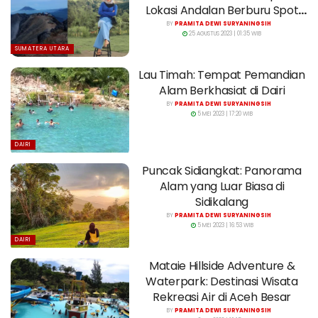
Lokasi Andalan Berburu Spot
Foto
BY
PRAMITA DEWI SURYANINGSIH
25 AGUSTUS 2023 | 01:35 WIB
SUMATERA UTARA
Lau Timah: Tempat Pemandian
Alam Berkhasiat di Dairi
BY
PRAMITA DEWI SURYANINGSIH
5 MEI 2023 | 17:20 WIB
DAIRI
Puncak Sidiangkat: Panorama
Alam yang Luar Biasa di
Sidikalang
BY
PRAMITA DEWI SURYANINGSIH
5 MEI 2023 | 16:53 WIB
DAIRI
Mataie Hillside Adventure &
Waterpark: Destinasi Wisata
Rekreasi Air di Aceh Besar
BY
PRAMITA DEWI SURYANINGSIH