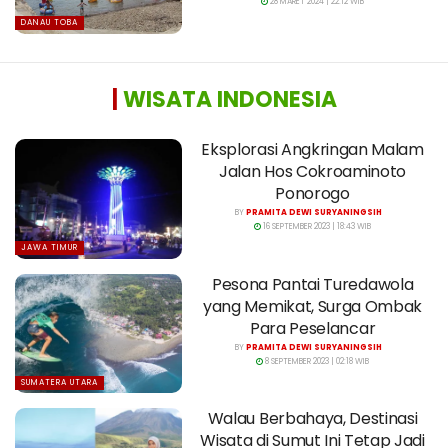
28 MARET 2024 | 22:12 WIB
DANAU TOBA
|
WISATA INDONESIA
Eksplorasi Angkringan Malam
Jalan Hos Cokroaminoto
Ponorogo
BY
PRAMITA DEWI SURYANINGSIH
16 SEPTEMBER 2023 | 18:43 WIB
JAWA TIMUR
Pesona Pantai Turedawola
yang Memikat, Surga Ombak
Para Peselancar
BY
PRAMITA DEWI SURYANINGSIH
8 SEPTEMBER 2023 | 02:18 WIB
SUMATERA UTARA
Walau Berbahaya, Destinasi
Wisata di Sumut Ini Tetap Jadi