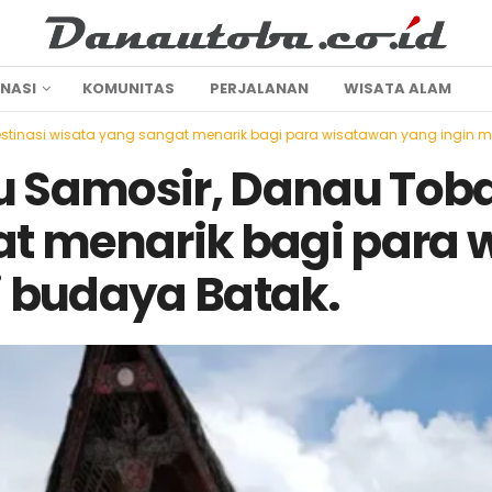
INASI
KOMUNITAS
PERJALANAN
WISATA ALAM
estinasi wisata yang sangat menarik bagi para wisatawan yang ingin 
au Samosir, Danau Tob
at menarik bagi para
 budaya Batak.