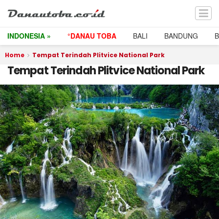
INDONESIA »
°DANAU TOBA
BALI
BANDUNG
Home
Tempat Terindah Plitvice National Park
Tempat Terindah Plitvice National Park