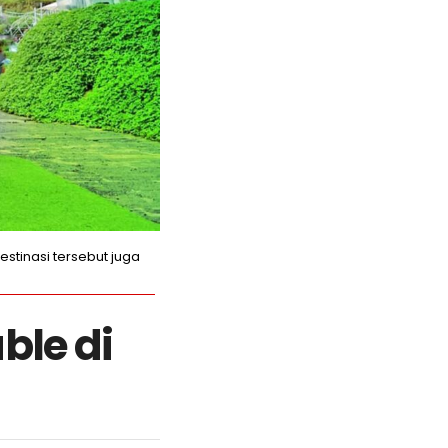
stinasi tersebut juga
ble di