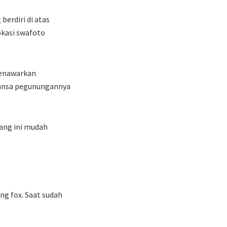
berdiri di atas
okasi swafoto
 menawarkan
uansa pegunungannya
ang ini mudah
ng fox. Saat sudah