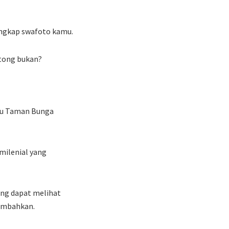
lengkap swafoto kamu.
ntong bukan?
itu Taman Bunga
milenial yang
ung dapat melihat
tambahkan.