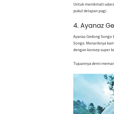
Untuk menikmati udara 
pukul delapan pagi.
4. Ayanaz G
Ayanaz Gedong Songo be
Songo. Menariknya kamu
dengan konsep super k
Tujuannya demi memanj