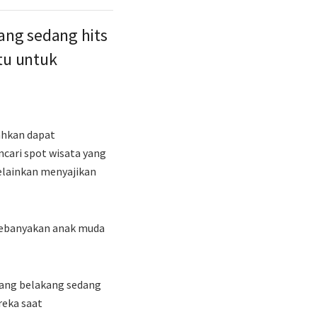
ang sedang hits
tu untuk
ahkan dapat
cari spot wisata yang
Melainkan menyajikan
kebanyakan anak muda
mang belakang sedang
reka saat