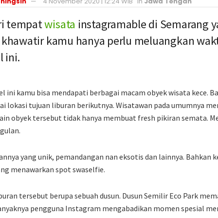
ningsih
4 November 2020 | 12:24 WIB
in
Jawa Tengah
ri tempat
wisata
instagramable di Semarang y
n khawatir kamu hanya perlu meluangkan wak
 ini.
kel ini kamu bisa mendapati berbagai macam obyek wisata kece. B
 lokasi tujuan liburan berikutnya. Wisatawan pada umumnya men
lain obyek tersebut tidak hanya membuat fresh pikiran semata. 
gulan.
annya yang unik, pemandangan nan eksotis dan lainnya. Bahkan 
ang menawarkan spot swaselfie.
iburan tersebut berupa sebuah dusun. Dusun Semilir Eco Park me
an banyaknya pengguna Instagram mengabadikan momen spesial me