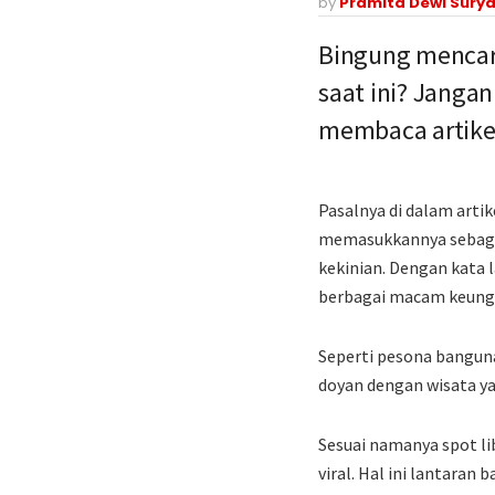
by
Pramita Dewi Surya
Bingung menca
saat ini? Janga
membaca artikel
Pasalnya di dalam arti
memasukkannya sebagai
kekinian. Dengan kata 
berbagai macam keung
Seperti pesona bangun
doyan dengan wisata y
Sesuai namanya spot l
viral. Hal ini lantar