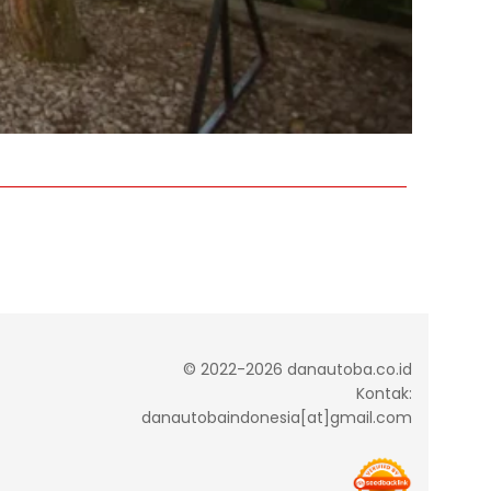
© 2022-2026 danautoba.co.id
Kontak:
danautobaindonesia[at]gmail.com