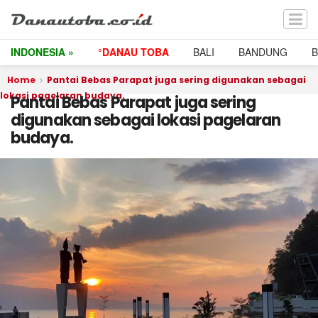
INDONESIA »
°DANAU TOBA
BALI
BANDUNG
Home
Pantai Bebas Parapat juga sering digunakan sebagai
lokasi pagelaran budaya.
Pantai Bebas Parapat juga sering
digunakan sebagai lokasi pagelaran
budaya.