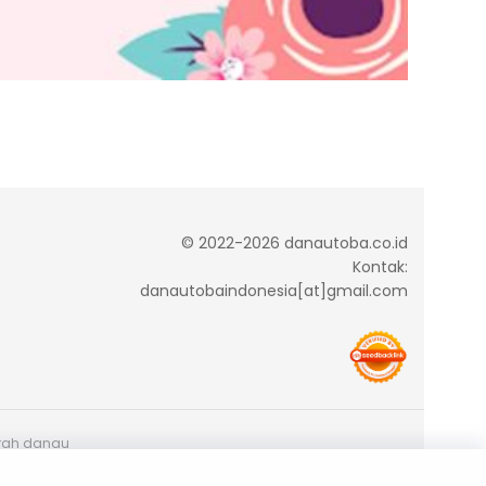
© 2022-2026 danautoba.co.id
Kontak:
danautobaindonesia[at]gmail.com
arah danau