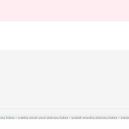
toba - cerita asal usul danau toba - paket wisata danau toba - sej
endasikan.