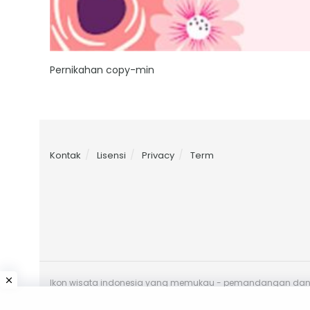
Pernikahan copy-min
Kontak
Lisensi
Privacy
Term
Ikon wisata indonesia yang memukau - pemandangan danau 
toba - peta danau toba - wisata danau toba yang direkom