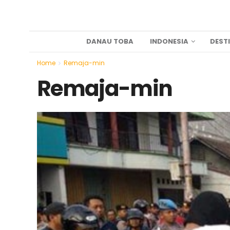
DANAU TOBA
INDONESIA
DEST
Home
Remaja-min
Remaja-min