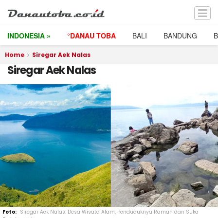
INDONESIA »
°DANAU TOBA
BALI
BANDUNG
Home
Siregar Aek Nalas
Siregar Aek Nalas
Siregar Aek Nalas: Desa Wisata Alam, Penduduknya Ramah dan Suka