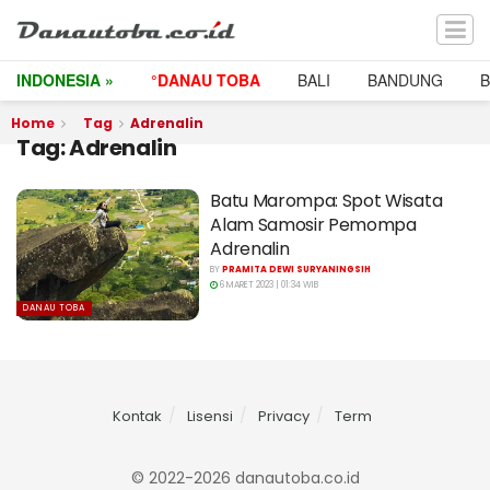
INDONESIA »
°DANAU TOBA
BALI
BANDUNG
Home
Tag
Adrenalin
Tag:
Adrenalin
Batu Marompa: Spot Wisata
Alam Samosir Pemompa
Adrenalin
BY
PRAMITA DEWI SURYANINGSIH
6 MARET 2023 | 01:34 WIB
DANAU TOBA
Kontak
Lisensi
Privacy
Term
© 2022-2026 danautoba.co.id