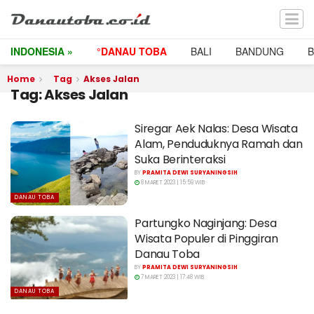
INDONESIA »
°DANAU TOBA
BALI
BANDUNG
Home
Tag
Akses Jalan
Tag:
Akses Jalan
Siregar Aek Nalas: Desa Wisata
Alam, Penduduknya Ramah dan
Suka Berinteraksi
BY
PRAMITA DEWI SURYANINGSIH
8 MARET 2023 | 15:59 WIB
DANAU TOBA
Partungko Naginjang: Desa
Wisata Populer di Pinggiran
Danau Toba
BY
PRAMITA DEWI SURYANINGSIH
7 MARET 2023 | 17:48 WIB
DANAU TOBA