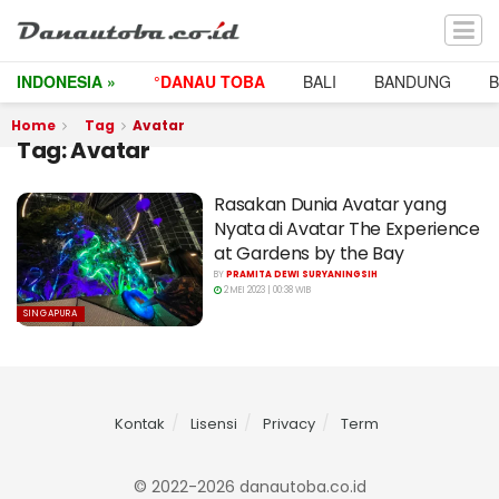
INDONESIA »
°DANAU TOBA
BALI
BANDUNG
Home
Tag
Avatar
Tag:
Avatar
Rasakan Dunia Avatar yang
Nyata di Avatar The Experience
at Gardens by the Bay
BY
PRAMITA DEWI SURYANINGSIH
2 MEI 2023 | 00:38 WIB
SINGAPURA
Kontak
Lisensi
Privacy
Term
© 2022-2026 danautoba.co.id