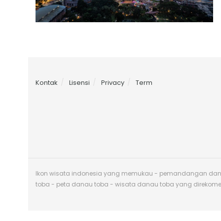
Kontak
Lisensi
Privacy
Term
Ikon wisata indonesia yang memukau - pemandangan danau 
toba - peta danau toba - wisata danau toba yang direkom