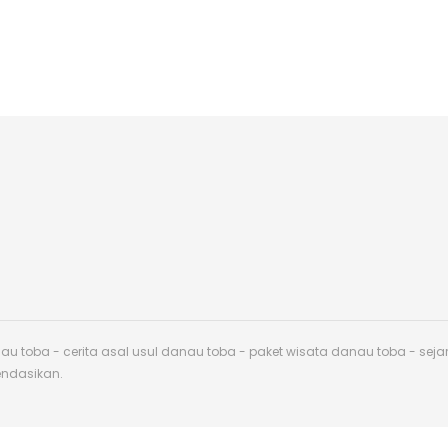
toba - cerita asal usul danau toba - paket wisata danau toba - sej
endasikan.