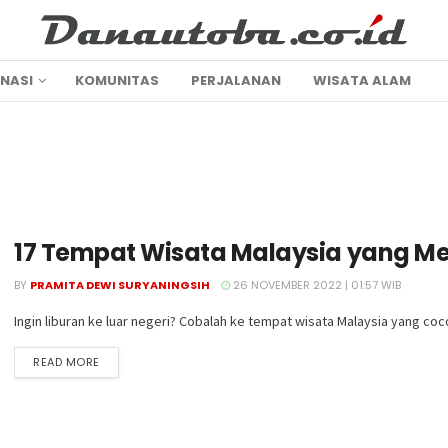
INASI
KOMUNITAS
PERJALANAN
WISATA ALAM
17 Tempat Wisata Malaysia yang M
BY
PRAMITA DEWI SURYANINGSIH
26 NOVEMBER 2022 | 01:57 WIB
Ingin liburan ke luar negeri? Cobalah ke tempat wisata Malaysia yang coco
DETAILS
READ MORE