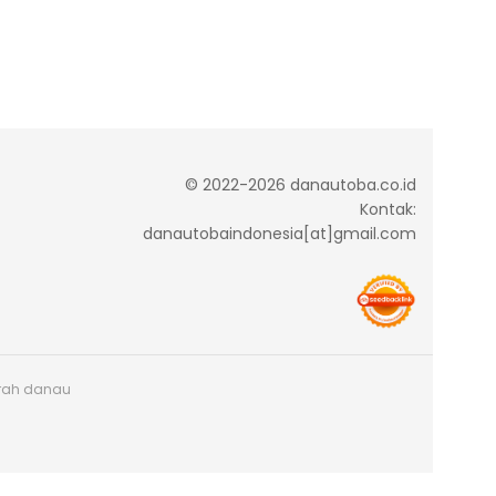
© 2022-2026 danautoba.co.id
Kontak:
danautobaindonesia[at]gmail.com
arah danau