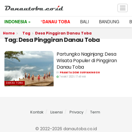
INDONESIA »
°DANAU TOBA
BALI
BANDUNG
Home
Tag
Desa Pinggiran Danau Toba
Tag:
Desa Pinggiran Danau Toba
Partungko Naginjang: Desa
Wisata Populer di Pinggiran
Danau Toba
BY
PRAMITA DEWI SURYANINGSIH
7 MARET 2023 | 17:48 WIB
DANAU TOBA
Kontak
Lisensi
Privacy
Term
© 2022-2026 danautoba.co.id