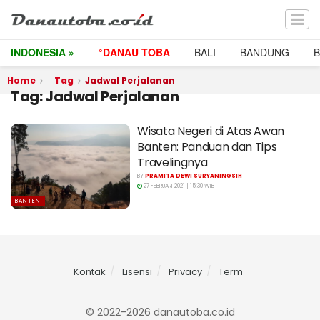
INDONESIA »
°DANAU TOBA
BALI
BANDUNG
Home
Tag
Jadwal Perjalanan
Tag:
Jadwal Perjalanan
Wisata Negeri di Atas Awan
Banten: Panduan dan Tips
Travelingnya
BY
PRAMITA DEWI SURYANINGSIH
27 FEBRUARI 2021 | 15:30 WIB
BANTEN
Kontak
Lisensi
Privacy
Term
© 2022-2026 danautoba.co.id