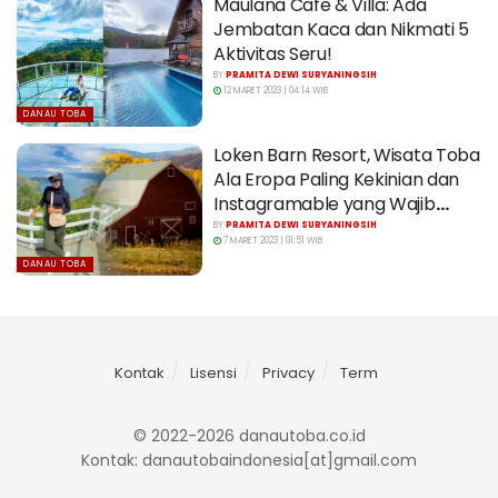
Maulana Cafe & Villa: Ada
Jembatan Kaca dan Nikmati 5
Aktivitas Seru!
BY
PRAMITA DEWI SURYANINGSIH
12 MARET 2023 | 04:14 WIB
DANAU TOBA
Loken Barn Resort, Wisata Toba
Ala Eropa Paling Kekinian dan
Instagramable yang Wajib
Dikunjungi
BY
PRAMITA DEWI SURYANINGSIH
7 MARET 2023 | 01:51 WIB
DANAU TOBA
Kontak
Lisensi
Privacy
Term
© 2022-2026 danautoba.co.id
Kontak: danautobaindonesia[at]gmail.com