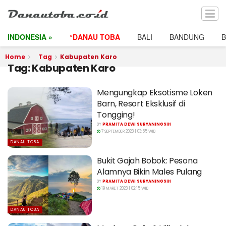
INDONESIA »
°DANAU TOBA
BALI
BANDUNG
Home
Tag
Kabupaten Karo
Tag:
Kabupaten Karo
Mengungkap Eksotisme Loken
Barn, Resort Eksklusif di
Tongging!
BY
PRAMITA DEWI SURYANINGSIH
7 SEPTEMBER 2023 | 03:55 WIB
DANAU TOBA
Bukit Gajah Bobok: Pesona
Alamnya Bikin Males Pulang
BY
PRAMITA DEWI SURYANINGSIH
19 MARET 2023 | 02:15 WIB
DANAU TOBA