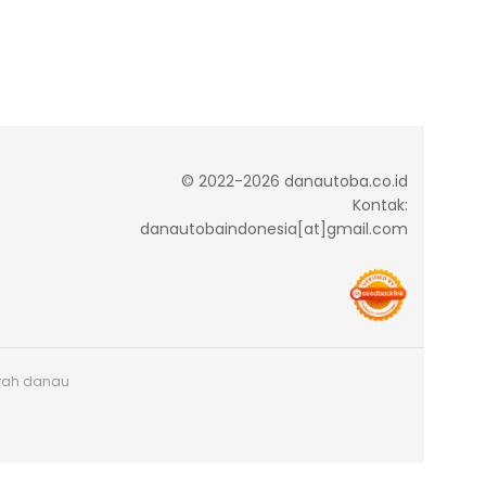
© 2022-2026 danautoba.co.id
Kontak:
danautobaindonesia[at]gmail.com
arah danau