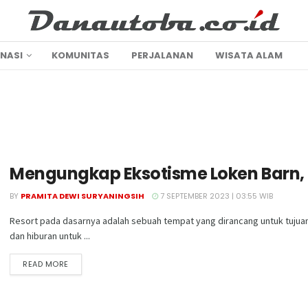
INASI
KOMUNITAS
PERJALANAN
WISATA ALAM
Mengungkap Eksotisme Loken Barn, R
BY
PRAMITA DEWI SURYANINGSIH
7 SEPTEMBER 2023 | 03:55 WIB
Resort pada dasarnya adalah sebuah tempat yang dirancang untuk tujuan 
dan hiburan untuk ...
DETAILS
READ MORE