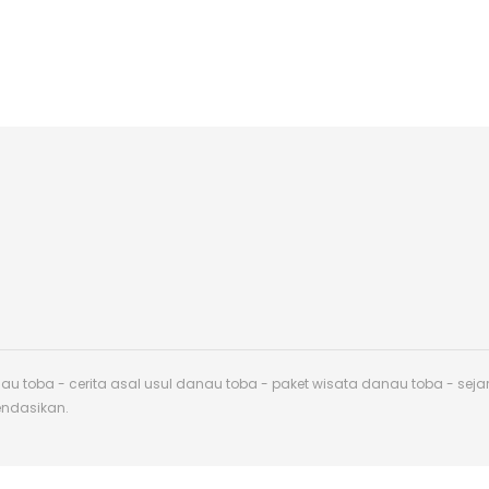
toba - cerita asal usul danau toba - paket wisata danau toba - sej
endasikan.